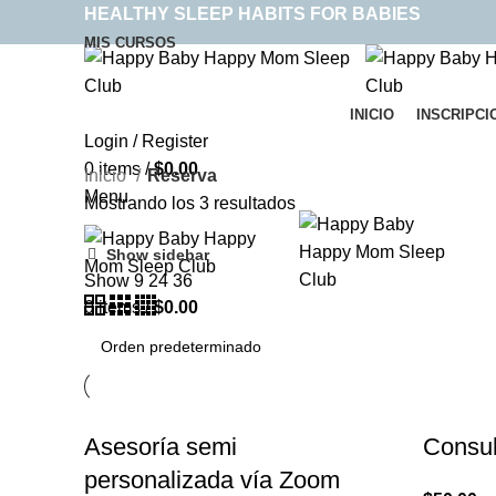
HEALTHY SLEEP HABITS FOR BABIES
MIS CURSOS
INICIO
INSCRIPCI
Login / Register
0
items
/
$
0.00
Inicio
Reserva
Menu
Mostrando los 3 resultados
Show sidebar
Show
9
24
36
0
items
/
$
0.00
Asesoría semi
Consul
personalizada vía Zoom