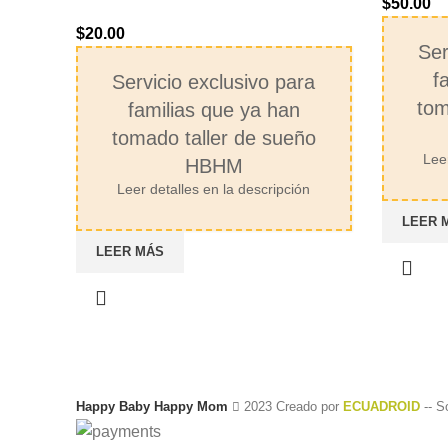
$
50.00
$
20.00
Ser
f
Servicio exclusivo para
tom
familias que ya han
tomado taller de sueño
Leer
HBHM
Leer detalles en la descripción
LEER 
LEER MÁS
Happy Baby Happy Mom
2023 Creado por
ECUADROID
-- S